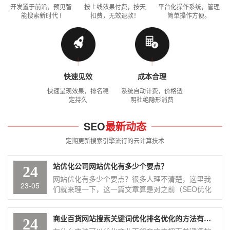
开发置于前沿，预见智
按上线效果付费，按天
平台化操作系统，管理
能搜索新时代 !
扣费，无效退款！
简单操作方便。
快速见效
成本合理
快速呈现效果，排名稳
系统自动计费，价格透
定持久
明杜绝隐形消费
SEO
最新动态
定期更新搜索引擎流行的云计算技术
站优化公司网站优化有多少个要点？
24
网站优化有多少个要点？很多人理不清楚，这里我
23-05
们就来理一下，这一篇文章算是对之前（SEO优化
三个板块，第一个板块-代码优化！）文章的续写
吧，本篇文章讲站内优化的会多一些，当然，既然
商业百货网站搜索关键词优化排名优化的方法有哪些？
是归纳 ...
24