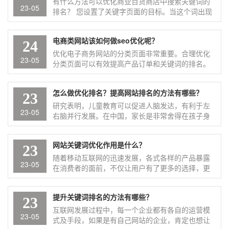
有什么方法可以优化商业百货商店中搜索关键词的
23-05
排名？ 您设置了关键字页面的目标。当这个词出现
在任何地方时，它从头到尾都是固定的。 因为搜索
引擎功率降低或者K一个网站 ...
电商类网站该如何做seo优化呢？
24
优化电子商务网站的分类页面非常重要。合理优化
23-05
分类页面可以有效提高产品订单和关键词的排名。
实践表明，电子商务网站的层次结构一般为三层：
主页、分类页面和产品页面。稍微权 ...
怎么做优化排名？提高网站排名的方法有哪些？
23
研究表明，儿童教育可以促进人脑发达，有利于左
23-05
右脑并行发展。在中国，家长是非常舍得在孩子身
上花钱的，而儿童教育作为儿童消费中至关重要的
一笔支出，市场空间很大，但同时，家长也非常 ...
网站关键词优化作用是什么？
23
随着移动互联网的迅速发展，各式各样的产品暴露
23-05
在消费者的面前，不仅让用户有了更多的选择，更
让企业与企业之间面临着较大的竞争压力。 然而，
用户与企业都是聪明的人，懂得见招拆 ...
提升关键词排名的方法有哪些？
23
互联网发展过程中，每一个企业都有各自的运营模
23-05
式及手段，如果是有自己网站的企业，肯定也想让