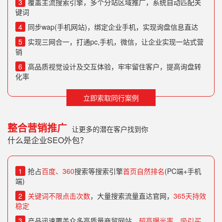
3
覆盖主流搜索引擎，多个分站区域推广，系统自动匹配关
键词
4
同步wap(手机网站)，绑定企业手机，实现询盘信息直达
5
实现三网合一，打通pc,手机，微信，让企业实现一站式营
销
6
高品质视觉设计及交互体验，牢牢留住客户，提高询盘转
化率
立即索取同行案例
整合营销推广
让更多的潜在客户找到你
什么是企业SEO外包？
1
抢占
百度、360
搜索等搜索引擎
首页自然排名
(PC端+手机
端)
2
关键词不限点击次数
，大量搜索流量直达官网，
365天持效
稳定
3
产品迅速覆盖众多高质量商贸网站，
超高曝光率，吸引买