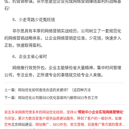
伍、的营销参谋。非尔思是您企业完成网络营销赚钱盈利的战略基
石!
5、少走弯路少花冤枉钱
非尔思具有丰厚的网络营销实战经历，公司树立了一套规范化
的网络营销战略体系，让企业网络营销定位准，少花钱，快速步入
正轨，快速取得盈利。
6、企业主省心省时
网络推行效劳外包，企业主能够俭省大量精神，集中时间管理
公司，专注业务，正所谓专业的事情就交给专业人来做。
上一篇：
网站优化如何查找合适的关键词？（这四种方法
下一篇：
网站优化公司做SEO优化​容易吗?(解密SEO专员工作
良言多米网络凭借多年的网站优化经验，坚持以“
帮助中小企业实现网络营销化
”
为宗旨，累计为数百家客户提供品质建站服务，得到了客户的一致好评。如果
您有
北京网站建设
、网站推广、SEO外包、软文营销、百度推广等方面的需求...