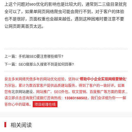
上这个问题对seo优化的影响也是比较大的，通常到二三级目录就完
全可以了，如果单网页网络爬虫可能会爬行不到，对于客户的体验
也不是很好，页面权重也会越来越低，遇到这种困难时要注意不要
让网页距离首页太远。
上一篇：
手机端SEO要注意哪些细节?
下一篇：
SEO做那么久搜索不到是如何回事?
良言多米网络凭借多年的网站优化经验，坚持以“
帮助中小企业实现网络营销化
”
为宗旨，累计为数百家客户提供品质建站服务，得到了客户的一致好评。如果
您有
北京网站建设
、网站推广、SEO外包、软文营销、百度推广等方面的需求...
请立即点击咨询我们或拨打咨询热线：
13383168502
，我们会详细为你一一解
答你心中的疑难。
项目经理在线
相关阅读