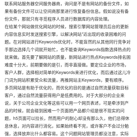
联系网站服务器空间服务器商，询问是不是有网站的备份文件，如
果有备份文件可以让空间商那里进行恢复备份信息。假如说没有备
份文件，那就只有寻觅程序人员进行数据库的内容处理。
在给某个网站做优化网站的时候，搜索引擎网站管理员后台的更新
内容信息实时发送搜索引擎，以解决网站*近出现的收录困难的问
题。在对网站进行Keywords优化时，不能盲然的从其他同行竞争对
手那边选择几个词就开始忙，也不能查询Keywords指数选择热点的
就来做。首先要了解网站的质量，新网站进行热点Keywords排名困
难度十分大，前期要做的是引，而非直接做。要定位企业的市场，
客户人群，选择相对简单的Keywords来进行优化，而后通过这儿冷
门词为网站积累受众和流量，再推网站主Keywords，要有顺序。
多页网站是有助于优化的，而优化的目的是通过自然流量获取目标
客户，通过自然流量获得用户是低费用的。对于大部分的企业来
说，关于公司企业文化等这些可以用一个网页表述，可是牵涉到产
品的时候，就会碰到困难一个页面把产品都介绍是很不现实的问
题，h5页面可以拉长，然而用户的耐心却没有那么久，他们总得休
息休息，对内容进行消化，如果始终看不完，或许客户不会过分勉
强，选择放弃比什么都容易。这个问题网站管理员都没注意，实际